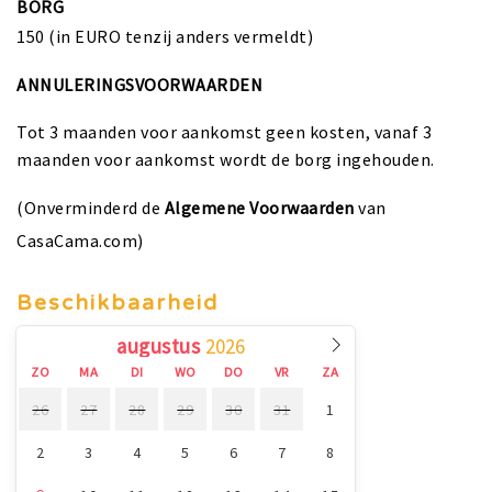
BORG
150 (in EURO tenzij anders vermeldt)
ANNULERINGSVOORWAARDEN
Tot 3 maanden voor aankomst geen kosten, vanaf 3
maanden voor aankomst wordt de borg ingehouden.
(Onverminderd de
Algemene Voorwaarden
van
CasaCama.com)
Beschikbaarheid
augustus
ZO
MA
DI
WO
DO
VR
ZA
26
27
28
29
30
31
1
2
3
4
5
6
7
8