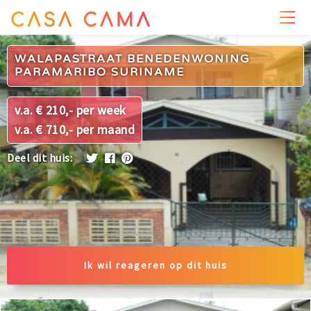
PRIJZEN
WONING
OMGEVING
FOTO'S
WALAPASTRAAT BENEDENWONING
PARAMARIBO SURINAME
v.a. € 210,- per week
v.a. € 710,- per maand
Deel dit huis:
Ik wil reageren op dit huis