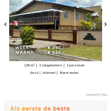
week:
€ 250,-
maand:
€ 530,-
WEEK:
€ 250,-
MAAND:
€ 530,-
2
100
m
3
slaapkamers
3
personen
Airco
Internet
Warm water
suriname | 
Als eerste de beste