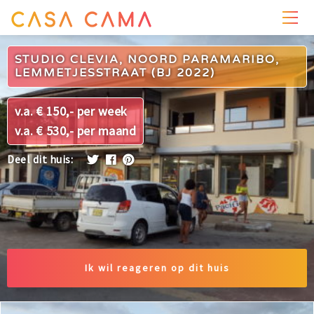
PRIJZEN
WONING
OMGEVING
FOTO'S
STUDIO CLEVIA, NOORD PARAMARIBO,
LEMMETJESSTRAAT (BJ 2022)
v.a. € 150,- per week
v.a. € 530,- per maand
Deel dit huis:
Ik wil reageren op dit huis