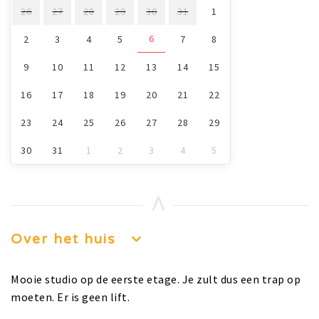
26
27
28
29
30
31
1
6
2
3
4
5
7
8
9
10
11
12
13
14
15
16
17
18
19
20
21
22
23
24
25
26
27
28
29
30
31
1
2
3
4
5
Over het huis
Mooie studio op de eerste etage. Je zult dus een trap op
moeten. Er is geen lift.