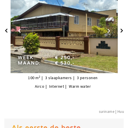
week:
€ 250,-
maand:
€ 530,-
WEEK:
€ 250,-
MAAND:
€ 530,-
2
100
m
3
slaapkamers
3
personen
Airco
Internet
Warm water
suriname |
Als eerste de beste