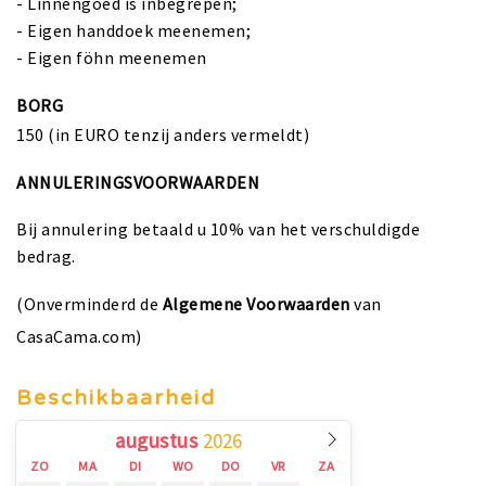
- Linnengoed is inbegrepen;
- Eigen handdoek meenemen;
- Eigen föhn meenemen
BORG
150 (in EURO tenzij anders vermeldt)
ANNULERINGSVOORWAARDEN
Bij annulering betaald u 10% van het verschuldigde
bedrag.
(Onverminderd de
Algemene Voorwaarden
van
CasaCama.com)
Beschikbaarheid
augustus
ZO
MA
DI
WO
DO
VR
ZA