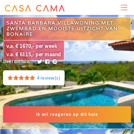
PRIJZEN
WONING
OMGEVING
FOTO'S
REVIEWS
SANTA BARBARA VILLAWONING MET
ZWEMBAD EN MOOISTE UITZICHT VAN
BONAIRE
v.a. € 1670,- per week
v.a. € 6115,- per maand
Deel dit huis:
4
review(s)
Ik wil reageren op dit huis