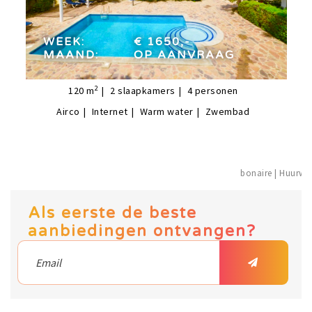
week:
€ 1650,-
maand:
op aanvraag
WEEK:
€ 1650,-
MAAND:
OP AANVRAAG
2
120
m
2
slaapkamers
4
personen
Airco
Internet
Warm water
Zwembad
bonaire |
Als eerste de beste
aanbiedingen ontvangen?