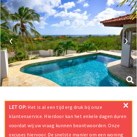
‹
›
×
LET OP:
Het is al een tijd erg druk bij onze
klantenservice. Hierdoor kan het enkele dagen duren
voordat wij uw vraag kunnen beantwoorden. Onze
excuses hiervoor. De snelste manier om een woning