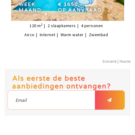
maand:
op aanvraag
WEEK:
€ 1650,-
MAAND:
OP AANVRAAG
2
120
m
2
slaapkamers
4
personen
Airco
Internet
Warm water
Zwembad
bonaire | Hu
Als eerste de beste
aanbiedingen ontvangen?