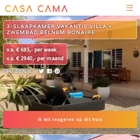
PRIJZEN
WONING
OMGEVING
FOTO'S
3-SLAAPKAMER VAKANTIE VILLA +
ZWEMBAD BELNEM BONAIRE
v.a. € 685,- per week
v.a. € 2940,- per maand
Deel dit huis:
Ik wil reageren op dit huis