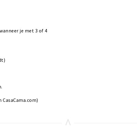
wanneer je met 3 of 4
dt)
.
n CasaCama.com)