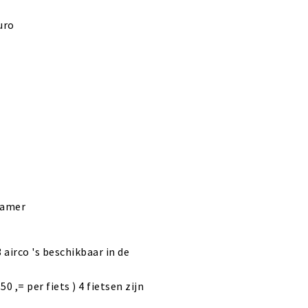
uro
kamer
3 airco 's beschikbaar in de
0 ,= per fiets ) 4 fietsen zijn