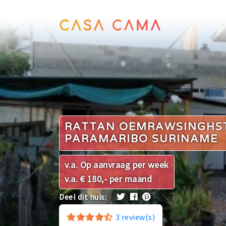
RATTAN OEMRAWSINGHS
PARAMARIBO SURINAME
v.a. Op aanvraag per week
v.a. € 180,- per maand
Deel dit huis:
3
review(s)