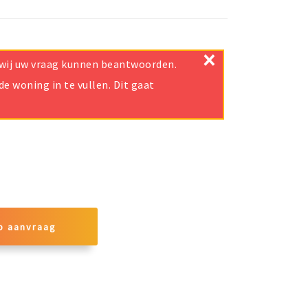
×
t wij uw vraag kunnen beantwoorden.
e woning in te vullen. Dit gaat
p aanvraag