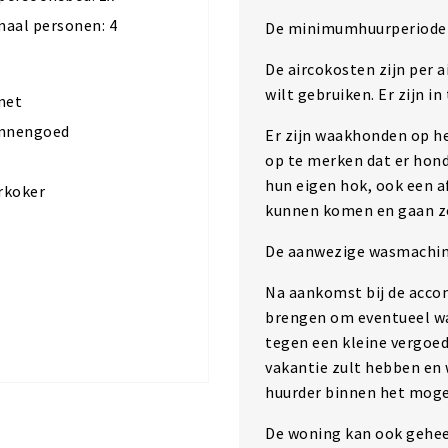
aal personen: 4
De minimumhuurperiode 
De aircokosten zijn per a
wilt gebruiken. Er zijn in
net
innengoed
Er zijn waakhonden op het
op te merken dat er hon
hun eigen hok, ook een a
rkoker
kunnen komen en gaan zo
De aanwezige wasmachin
Na aankomst bij de acco
brengen om eventueel w
tegen een kleine vergoedi
vakantie zult hebben en 
huurder binnen het mogel
De woning kan ook gehee