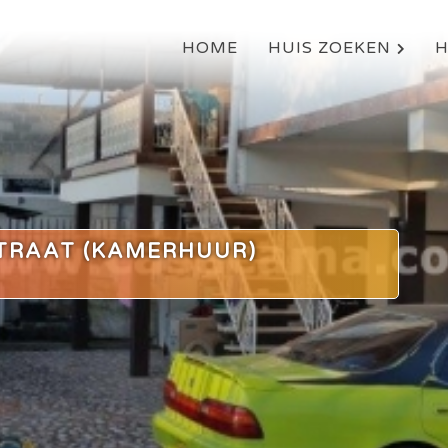
PRIJZEN
WONING
OMGEVING
FOTO'S
REVIEWS
HOME
HUIS ZOEKEN
H
TRAAT (KAMERHUUR)