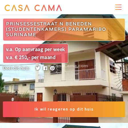
PRIJZEN
WONING
OMGEVING
FOTO'S
PRINSESSESTRAAT N BENEDEN
(STUDENTENKAMERS) PARAMARIBO
SURINAME
v.a. Op aanvraag per week
v.a. € 250,- per maand
Deel dit huis:
Ik wil reageren op dit huis