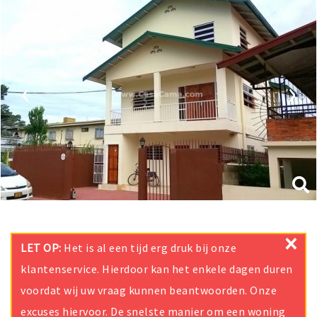
‹
›
×
LET OP:
Het is al een tijd erg druk bij onze
klantenservice. Hierdoor kan het enkele dagen duren
voordat wij uw vraag kunnen beantwoorden. Onze
excuses hiervoor. De snelste manier om een woning