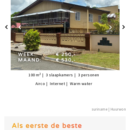
week:
€ 250,-
maand:
€ 530,-
WEEK:
€ 250,-
MAAND:
€ 530,-
2
100
m
3
slaapkamers
3
personen
Airco
Internet
Warm water
suriname | Hu
Als eerste de beste