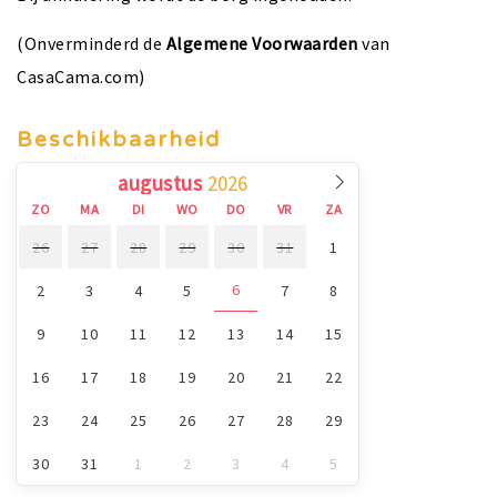
(Onverminderd de
Algemene Voorwaarden
van
CasaCama.com)
Beschikbaarheid
augustus
ZO
MA
DI
WO
DO
VR
ZA
26
27
28
29
30
31
1
6
2
3
4
5
7
8
9
10
11
12
13
14
15
16
17
18
19
20
21
22
23
24
25
26
27
28
29
30
31
1
2
3
4
5