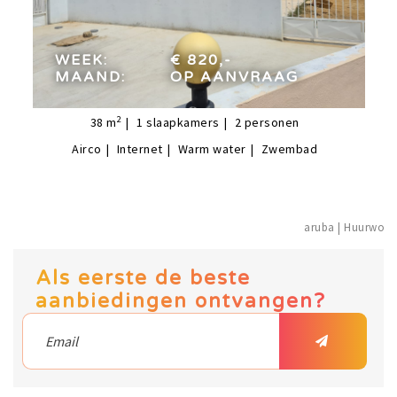
week:
€ 820,-
maand:
op aanvraag
WEEK:
€ 820,-
MAAND:
OP AANVRAAG
2
38
m
1
slaapkamers
2
personen
Airco
Internet
Warm water
Zwembad
aruba | Huu
Als eerste de beste
aanbiedingen ontvangen?