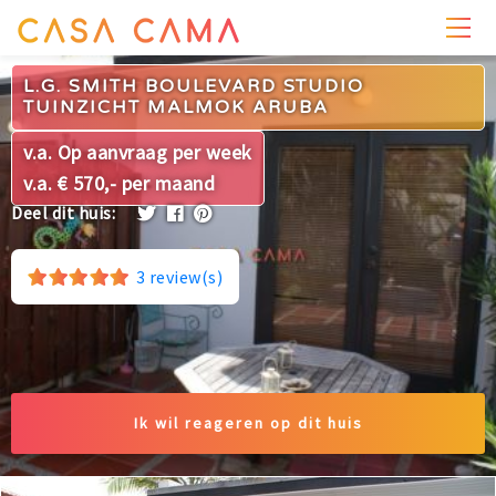
PRIJZEN
WONING
OMGEVING
FOTO'S
REVIEWS
L.G. SMITH BOULEVARD STUDIO
TUINZICHT MALMOK ARUBA
v.a. Op aanvraag per week
v.a. € 570,- per maand
Deel dit huis:
3
review(s)
Ik wil reageren op dit huis