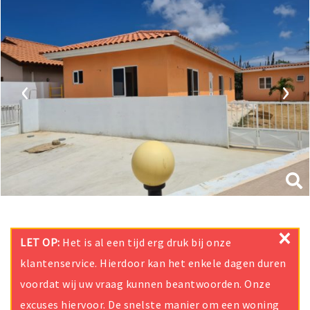
‹
›
×
LET OP:
Het is al een tijd erg druk bij onze
klantenservice. Hierdoor kan het enkele dagen duren
voordat wij uw vraag kunnen beantwoorden. Onze
excuses hiervoor. De snelste manier om een woning