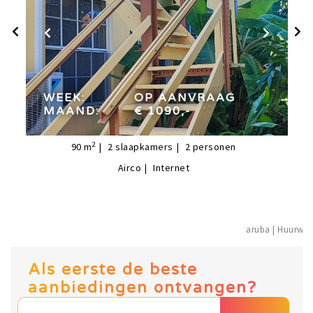
week:
op aanvraag
maand:
€ 1090,-
WEEK:
OP AANVRAAG
MAAND:
€ 1090,-
2
90
m
2
slaapkamers
2
personen
Airco
Internet
aruba | Hu
Als eerste de beste
aanbiedingen ontvangen?