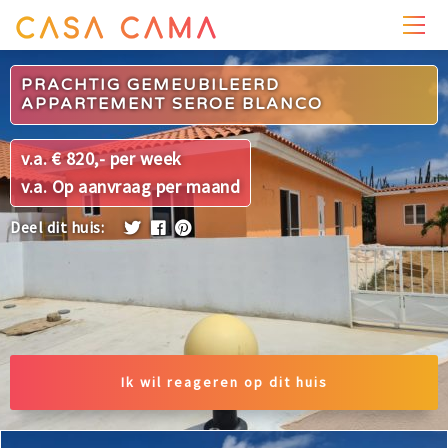
PRIJZEN
WONING
OMGEVING
FOTO'S
PRACHTIG GEMEUBILEERD
APPARTEMENT SEROE BLANCO
v.a. € 820,- per week
v.a. Op aanvraag per maand
Deel dit huis:
Ik wil reageren op dit huis