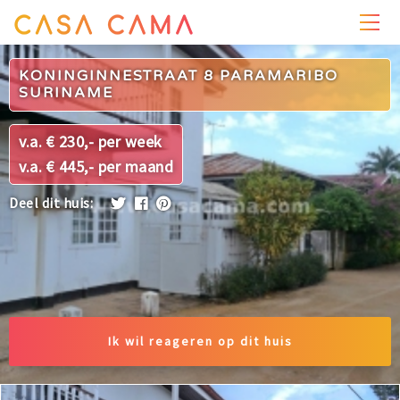
PRIJZEN
WONING
OMGEVING
FOTO'S
KONINGINNESTRAAT 8 PARAMARIBO
SURINAME
v.a. € 230,- per week
v.a. € 445,- per maand
Deel dit huis:
Ik wil reageren op dit huis