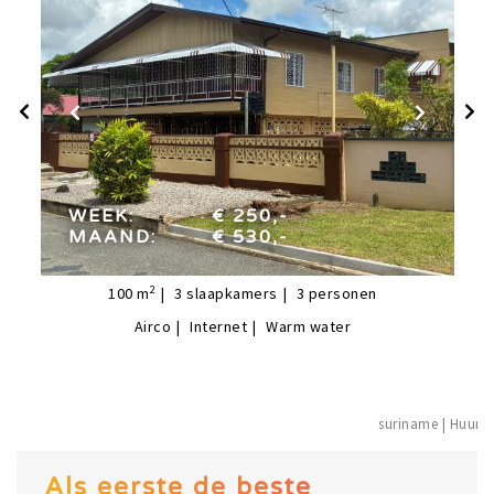
week:
€ 250,-
maand:
€ 530,-
WEEK:
€ 250,-
MAAND:
€ 530,-
2
100
m
3
slaapkamers
3
personen
Airco
Internet
Warm water
suriname | H
Als eerste de beste