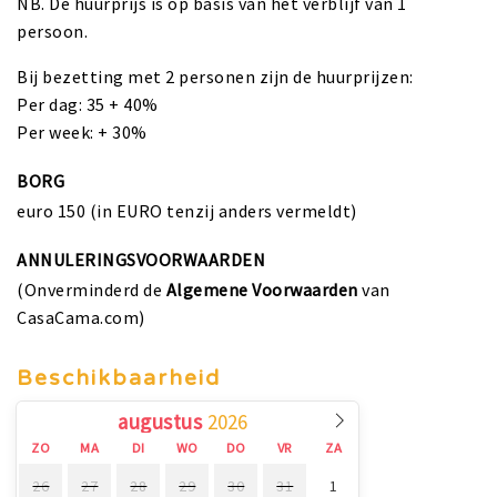
NB. De huurprijs is op basis van het verblijf van 1
persoon.
Bij bezetting met 2 personen zijn de huurprijzen:
Per dag: 35 + 40%
Per week: + 30%
BORG
euro 150 (in EURO tenzij anders vermeldt)
ANNULERINGSVOORWAARDEN
(Onverminderd de
Algemene Voorwaarden
van
CasaCama.com)
Beschikbaarheid
augustus
ZO
MA
DI
WO
DO
VR
ZA
26
27
28
29
30
31
1