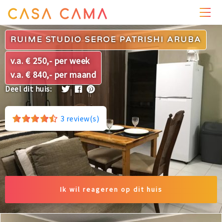
PRIJZEN
WONING
OMGEVING
FOTO'S
REVIEWS
RUIME STUDIO SEROE PATRISHI ARUBA
v.a. € 250,- per week
v.a. € 840,- per maand
Deel dit huis:
3
review(s)
Ik wil reageren op dit huis