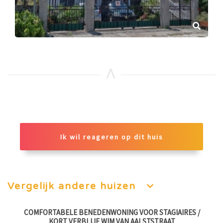
Ik wil reageren op dit huis
Vergelijk andere huizen
AT
COMFORTABELE BENEDENWONING VOOR STAGIAIRES /
2
KORT VERBLIJF WIM VAN AALSTSTRAAT