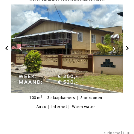
week:
€ 250,-
maand:
€ 530,-
WEEK:
€ 250,-
MAAND:
€ 530,-
2
100
m
3
slaapkamers
3
personen
Airco
Internet
Warm water
suriname |