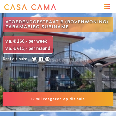
PRIJZEN
WONING
OMGEVING
FOTO'S
ATOEDENDOESTRAAT B (BOVENWONING)
PARAMARIBO SURINAME
v.a. € 160,- per week
v.a. € 615,- per maand
Deel dit huis:
Ik wil reageren op dit huis