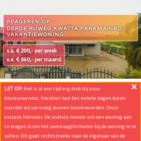
REAGEREN OP:
DERDE RIJWEG KWATTA PARAMARIBO
VAKANTIEWONING
v.a. € 200,- per week
v.a. € 860,- per maand
×
LET OP:
Het is al een tijd erg druk bij onze
klantenservice. Hierdoor kan het enkele dagen duren
voordat wij uw vraag kunnen beantwoorden. Onze
excuses hiervoor. De snelste manier om een woning aan
te vragen is om het aanvraagformulier bij de woning in te
vullen. Dit gaat rechtstreeks naar de eigenaar van de