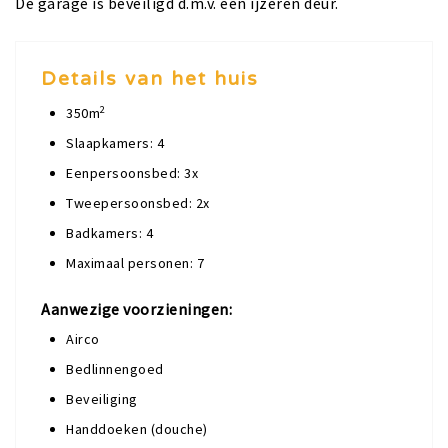
De garage is beveiligd d.m.v. een ijzeren deur.
Details van het huis
2
350m
Slaapkamers: 4
Eenpersoonsbed: 3x
Tweepersoonsbed: 2x
Badkamers: 4
Maximaal personen: 7
Aanwezige voorzieningen:
Airco
Bedlinnengoed
Beveiliging
Handdoeken (douche)