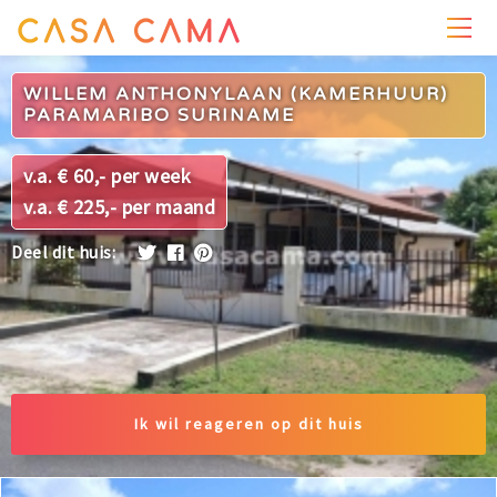
PRIJZEN
WONING
OMGEVING
FOTO'S
WILLEM ANTHONYLAAN (KAMERHUUR)
PARAMARIBO SURINAME
v.a. € 60,- per week
v.a. € 225,- per maand
Deel dit huis:
Ik wil reageren op dit huis