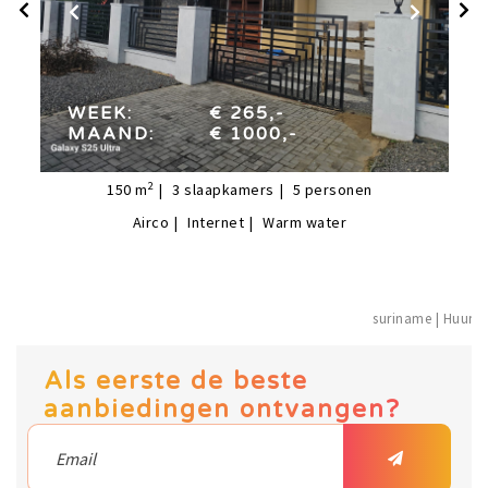
week:
€ 265,-
maand:
€ 1000,-
WEEK:
€ 265,-
MAAND:
€ 1000,-
2
150
m
3
slaapkamers
5
personen
Airco
Internet
Warm water
suriname | 
Als eerste de beste
aanbiedingen ontvangen?