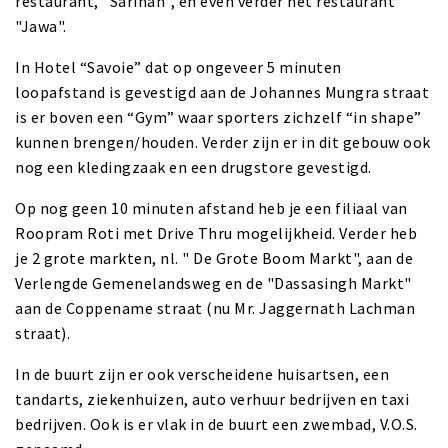
restaurant, "Sarinah", en even verder het restaurant
"Jawa".
In Hotel “Savoie” dat op ongeveer 5 minuten
loopafstand is gevestigd aan de Johannes Mungra straat
is er boven een “Gym” waar sporters zichzelf “in shape”
kunnen brengen/houden. Verder zijn er in dit gebouw ook
nog een kledingzaak en een drugstore gevestigd.
Op nog geen 10 minuten afstand heb je een filiaal van
Roopram Roti met Drive Thru mogelijkheid. Verder heb
je 2 grote markten, nl. " De Grote Boom Markt", aan de
Verlengde Gemenelandsweg en de "Dassasingh Markt"
aan de Coppename straat (nu Mr. Jaggernath Lachman
straat).
In de buurt zijn er ook verscheidene huisartsen, een
tandarts, ziekenhuizen, auto verhuur bedrijven en taxi
bedrijven. Ook is er vlak in de buurt een zwembad, V.O.S.