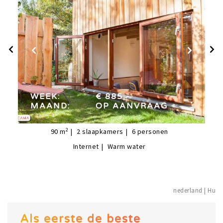
week:
€ 885,-
maand:
op aanvraag
WEEK:
€ 885,-
MAAND:
OP AANVRAAG
2
90
m
2
slaapkamers
6
personen
Internet
Warm water
nederland 
Als eerste de beste