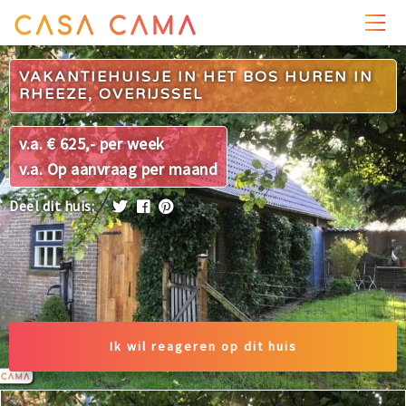
PRIJZEN
WONING
OMGEVING
FOTO'S
VAKANTIEHUISJE IN HET BOS HUREN IN
RHEEZE, OVERIJSSEL
v.a. € 625,- per week
v.a. Op aanvraag per maand
Deel dit huis:
Ik wil reageren op dit huis