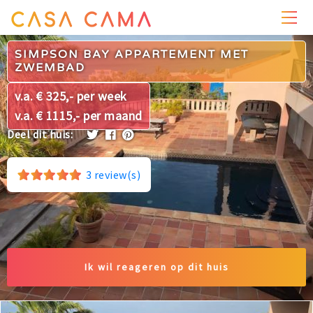
PRIJZEN
WONING
OMGEVING
FOTO'S
REVIEWS
SIMPSON BAY APPARTEMENT MET
ZWEMBAD
v.a. € 325,- per week
v.a. € 1115,- per maand
Deel dit huis:
3
review(s)
Ik wil reageren op dit huis