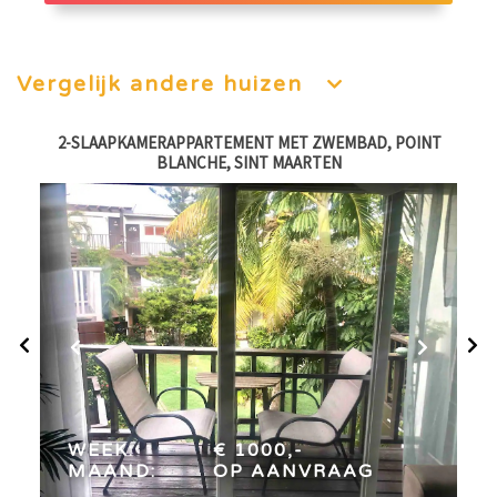
Vergelijk andere huizen
2-SLAAPKAMERAPPARTEMENT MET ZWEMBAD, POINT
1-
BLANCHE, SINT MAARTEN
week:
€ 1000,-
maand:
op aanvraag
WEEK:
€ 1000,-
MAAND:
OP AANVRAAG