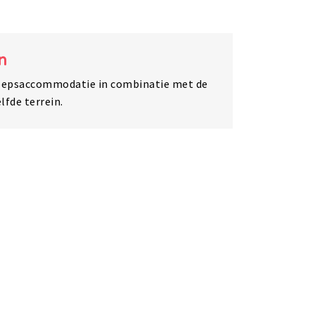
n
roepsaccommodatie in combinatie met de
fde terrein.