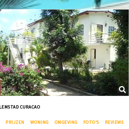
LLEMSTAD CURACAO
PRIJZEN
WONING
OMGEVING
FOTO'S
REVIEWS