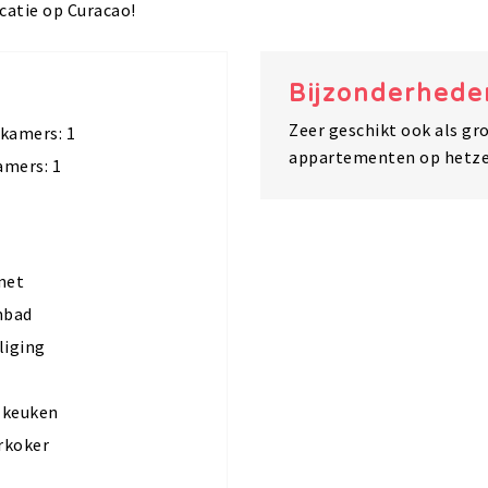
catie op Curacao!
Bijzonderhede
Zeer geschikt ook als g
kamers: 1
appartementen op hetzel
mers: 1
net
bad
liging
 keuken
rkoker