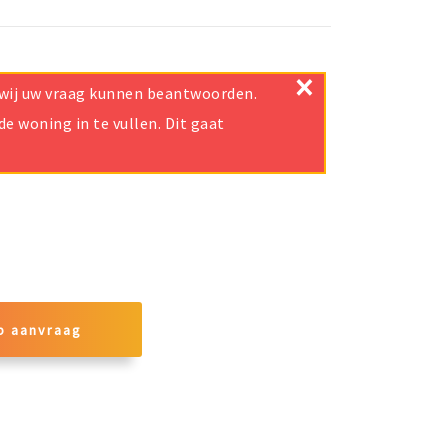
×
t wij uw vraag kunnen beantwoorden.
e woning in te vullen. Dit gaat
p aanvraag