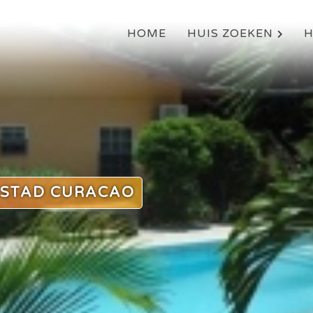
PRIJZEN
WONING
OMGEVING
FOTO'S
REVIEWS
HOME
HUIS ZOEKEN
H
MSTAD CURACAO