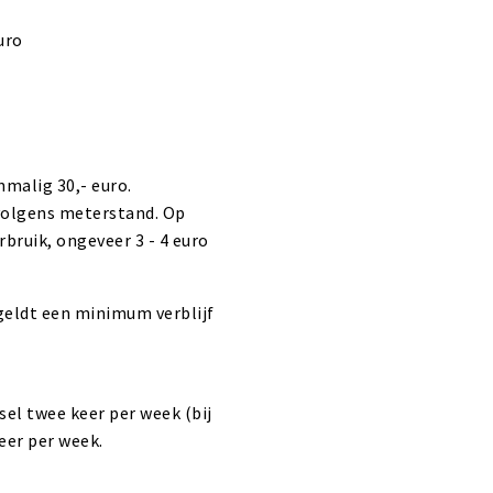
uro
malig 30,- euro.
 volgens meterstand. Op
rbruik, ongeveer 3 - 4 euro
geldt een minimum verblijf
l twee keer per week (bij
eer per week.