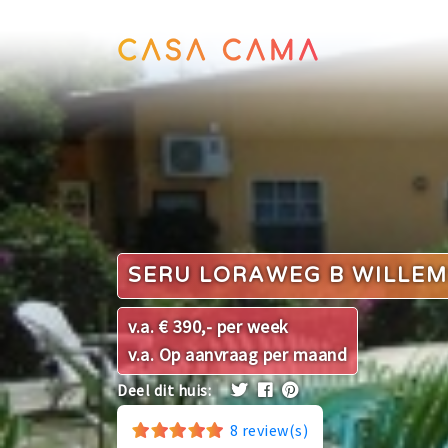
SERU LORAWEG B WILLE
v.a. € 390,- per week
v.a. Op aanvraag per maand
Deel dit huis:
8
review(s)