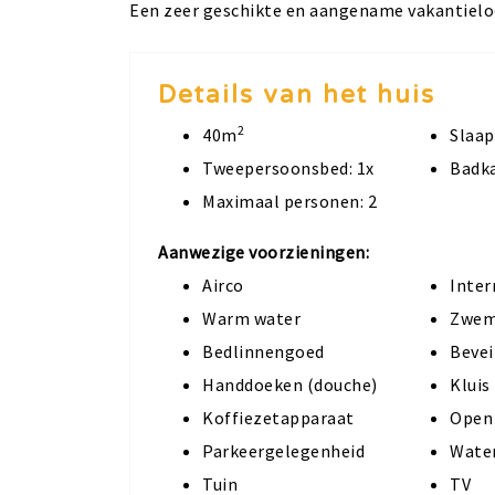
Een zeer geschikte en aangename vakantielo
Details van het huis
2
40m
Slaap
Tweepersoonsbed: 1x
Badka
Maximaal personen: 2
Aanwezige voorzieningen:
Airco
Inter
Warm water
Zwem
Bedlinnengoed
Bevei
Handdoeken (douche)
Kluis
Koffiezetapparaat
Open
Parkeergelegenheid
Wate
Tuin
TV