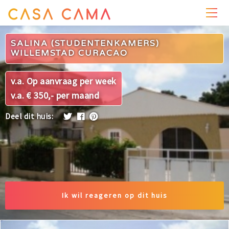
PRIJZEN
WONING
OMGEVING
FOTO'S
SALINA (STUDENTENKAMERS)
WILLEMSTAD CURACAO
v.a. Op aanvraag per week
v.a. € 350,- per maand
Deel dit huis:
Ik wil reageren op dit huis