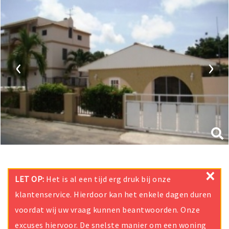
‹
›
×
LET OP:
Het is al een tijd erg druk bij onze
klantenservice. Hierdoor kan het enkele dagen duren
voordat wij uw vraag kunnen beantwoorden. Onze
excuses hiervoor. De snelste manier om een woning