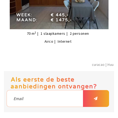
week:
€ 445,-
maand:
€ 1475,-
WEEK:
€ 445,-
MAAND:
€ 1475,-
2
70
m
1
slaapkamers
2
personen
Airco
Internet
curacao | H
Als eerste de beste
aanbiedingen ontvangen?