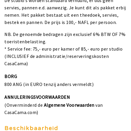
De studio’s worden standaard verhuurd, er dus geen
servies, pannen e.d. aanwezig. Je kunt dit als pakket erbij
nemen. Het pakket bestaat uit een theedoek, servies,
bestek en pannen. De prijs is 100,- NAFL per persoon.
NB. De genoemde bedragen zijn exclusief 6% BTW OF 7%
toeristenbelasting.
* Service fee: 75,- euro per kamer of 85,- euro per studio
(INCLUSIEF de administratie/reserveringskosten
CasaCama)
BORG
800 ANG (in EURO tenzij anders vermeldt)
ANNULERINGSVOORWAARDEN
(Onverminderd de
Algemene Voorwaarden
van
CasaCama.com)
Beschikbaarheid