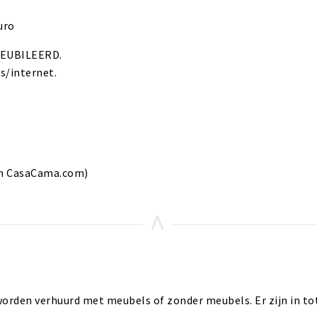
uro
EMEUBILEERD.
as/internet.
n CasaCama.com)
rden verhuurd met meubels of zonder meubels. Er zijn in to