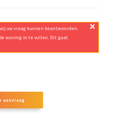
×
t wij uw vraag kunnen beantwoorden.
e woning in te vullen. Dit gaat
p aanvraag