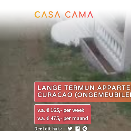
LANGE TERMIJN APPART
CURACAO (ONGEMEUBILE
v.a. € 165,- per week
v.a. € 475,- per maand
Deel dit huis: