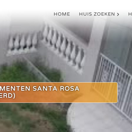
PRIJZEN
WONING
OMGEVING
FOTO'S
HOME
HUIS ZOEKEN
H
EMENTEN SANTA ROSA
ERD)