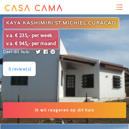
PRIJZEN
WONING
OMGEVING
FOTO'S
KAYA KASHIMIRI ST.MICHIEL CURACAO
v.a. € 235,- per week
v.a. € 945,- per maand
Deel dit huis:
0
review(s)
Ik wil reageren op dit huis